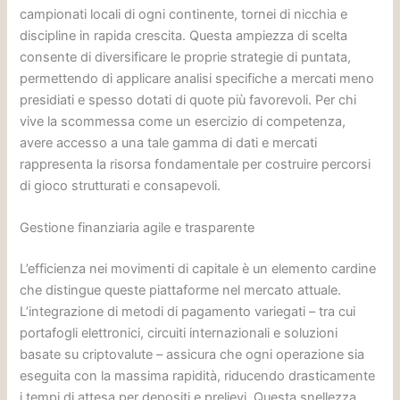
campionati locali di ogni continente, tornei di nicchia e
discipline in rapida crescita. Questa ampiezza di scelta
consente di diversificare le proprie strategie di puntata,
permettendo di applicare analisi specifiche a mercati meno
presidiati e spesso dotati di quote più favorevoli. Per chi
vive la scommessa come un esercizio di competenza,
avere accesso a una tale gamma di dati e mercati
rappresenta la risorsa fondamentale per costruire percorsi
di gioco strutturati e consapevoli.
Gestione finanziaria agile e trasparente
L’efficienza nei movimenti di capitale è un elemento cardine
che distingue queste piattaforme nel mercato attuale.
L’integrazione di metodi di pagamento variegati – tra cui
portafogli elettronici, circuiti internazionali e soluzioni
basate su criptovalute – assicura che ogni operazione sia
eseguita con la massima rapidità, riducendo drasticamente
i tempi di attesa per depositi e prelievi. Questa snellezza