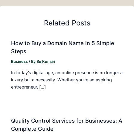
Related Posts
How to Buy a Domain Name in 5 Simple
Steps
Business
/ By
Su Kumari
In today’s digital age, an online presence is no longer a
luxury but a necessity. Whether you’re an aspiring
entrepreneur, […]
Quality Control Services for Businesses: A
Complete Guide