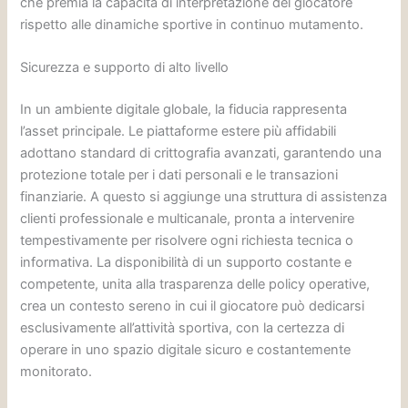
che premia la capacità di interpretazione del giocatore
rispetto alle dinamiche sportive in continuo mutamento.
Sicurezza e supporto di alto livello
In un ambiente digitale globale, la fiducia rappresenta
l’asset principale. Le piattaforme estere più affidabili
adottano standard di crittografia avanzati, garantendo una
protezione totale per i dati personali e le transazioni
finanziarie. A questo si aggiunge una struttura di assistenza
clienti professionale e multicanale, pronta a intervenire
tempestivamente per risolvere ogni richiesta tecnica o
informativa. La disponibilità di un supporto costante e
competente, unita alla trasparenza delle policy operative,
crea un contesto sereno in cui il giocatore può dedicarsi
esclusivamente all’attività sportiva, con la certezza di
operare in uno spazio digitale sicuro e costantemente
monitorato.