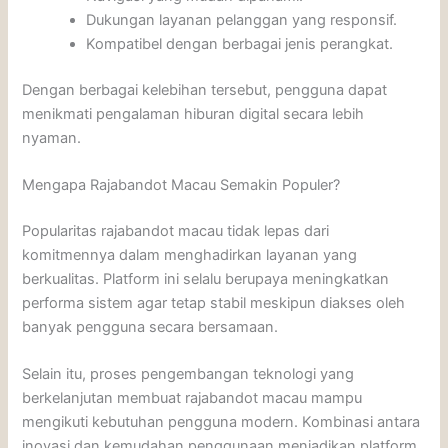
Dukungan layanan pelanggan yang responsif.
Kompatibel dengan berbagai jenis perangkat.
Dengan berbagai kelebihan tersebut, pengguna dapat
menikmati pengalaman hiburan digital secara lebih
nyaman.
Mengapa Rajabandot Macau Semakin Populer?
Popularitas rajabandot macau tidak lepas dari
komitmennya dalam menghadirkan layanan yang
berkualitas. Platform ini selalu berupaya meningkatkan
performa sistem agar tetap stabil meskipun diakses oleh
banyak pengguna secara bersamaan.
Selain itu, proses pengembangan teknologi yang
berkelanjutan membuat rajabandot macau mampu
mengikuti kebutuhan pengguna modern. Kombinasi antara
inovasi dan kemudahan penggunaan menjadikan platform