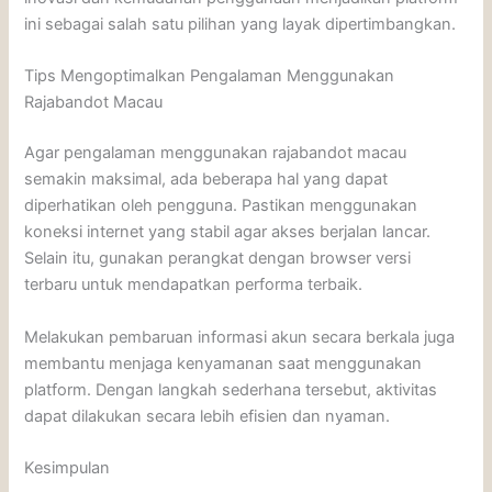
ini sebagai salah satu pilihan yang layak dipertimbangkan.
Tips Mengoptimalkan Pengalaman Menggunakan
Rajabandot Macau
Agar pengalaman menggunakan rajabandot macau
semakin maksimal, ada beberapa hal yang dapat
diperhatikan oleh pengguna. Pastikan menggunakan
koneksi internet yang stabil agar akses berjalan lancar.
Selain itu, gunakan perangkat dengan browser versi
terbaru untuk mendapatkan performa terbaik.
Melakukan pembaruan informasi akun secara berkala juga
membantu menjaga kenyamanan saat menggunakan
platform. Dengan langkah sederhana tersebut, aktivitas
dapat dilakukan secara lebih efisien dan nyaman.
Kesimpulan