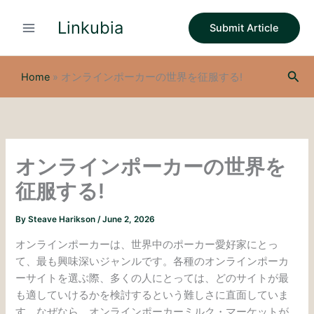
S
Skip
e
Linkubia
to
Submit Article
a
content
r
c
Sea
h
Home
»
オンラインポーカーの世界を征服する!
オンラインポーカーの世界を
征服する!
By
Steave Harikson
/
June 2, 2026
オンラインポーカーは、世界中のポーカー愛好家にとっ
て、最も興味深いジャンルです。各種のオンラインポーカ
ーサイトを選ぶ際、多くの人にとっては、どのサイトが最
も適していけるかを検討するという難しさに直面していま
す。なぜなら、オンラインポーカーミルク・マーケットが