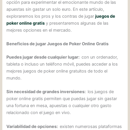
opción para experimentar el emocionante mundo de las
apuestas sin gastar un solo euro. En este artículo,
exploraremos los pros y los contras de jugar
juegos de
poker online gratis
y presentaremos algunas de las
mejores opciones en el mercado.
Beneficios de jugar Juegos de Poker Online Gratis
Puedes jugar desde cualquier lugar:
con un ordenador,
tableta o incluso un teléfono móvil, puedes acceder a los
mejores juegos de poker online gratuitos de todo el
mundo.
Sin necesidad de grandes inversiones:
los juegos de
poker online gratis permiten que puedas jugar sin gastar
una fortuna en mesa, apuestas o cualquier otro gasto
relacionado con el juego en vivo.
Variabilidad de opciones:
existen numerosas plataformas