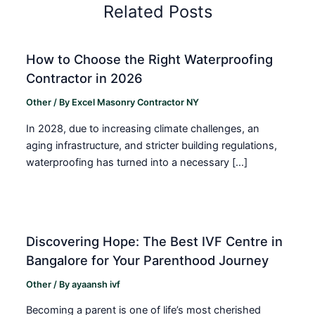
Related Posts
How to Choose the Right Waterproofing
Contractor in 2026
Other
/ By
Excel Masonry Contractor NY
In 2028, due to increasing climate challenges, an
aging infrastructure, and stricter building regulations,
waterproofing has turned into a necessary […]
Discovering Hope: The Best IVF Centre in
Bangalore for Your Parenthood Journey
Other
/ By
ayaansh ivf
Becoming a parent is one of life’s most cherished