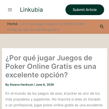
S
Skip
e
Linkubia
to
Submit Article
a
content
r
c
Home
»
¿Por qué jugar Juegos de Poker Online
Sea
h
Gratis es una excelente opción?
¿Por qué jugar Juegos de
Poker Online Gratis es una
excelente opción?
By
Steave Harikson
/
June 6, 2026
En el mundo de los juegos de azar, el poker es uno de los
más populares y jugadores. No importa si eres un iniciado
o un profesional, jugar poker online gratis es una excelente