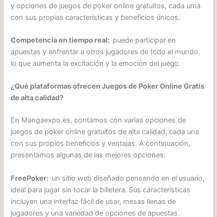
y opciones de juegos de poker online gratuitos, cada uma
con sus propias características y beneficios únicos.
Competencia en tiempo real:
puede participar en
apuestas y enfrentar a otros jugadores de todo el mundo,
lo que aumenta la excitación y la emoción del juego.
¿Qué plataformas ofrecen Juegos de Poker Online Gratis
de alta calidad?
En Mangaexpo.es, contamos con varias opciones de
juegos de poker online gratuitos de alta calidad, cada una
con sus propios beneficios y ventajas. A continuación,
presentamos algunas de las mejores opciones:
FreePoker:
un sitio web diseñado pensando en el usuario,
ideal para jugar sin tocar la billetera. Sus características
incluyen una interfaz fácil de usar, mesas llenas de
jugadores y una variedad de opciones de apuestas.